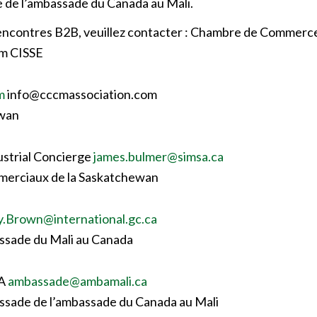
e de l’ambassade du Canada au Mali.
rencontres B2B, veuillez contacter : Chambre de Commer
m CISSE
m
info@cccmassociation.com
wan
strial Concierge
james.bulmer@simsa.ca
merciaux de la Saskatchewan
y.Brown@international.gc.ca
assade du Mali au Canada
LA
ambassade@ambamali.ca
assade de l’ambassade du Canada au Mali